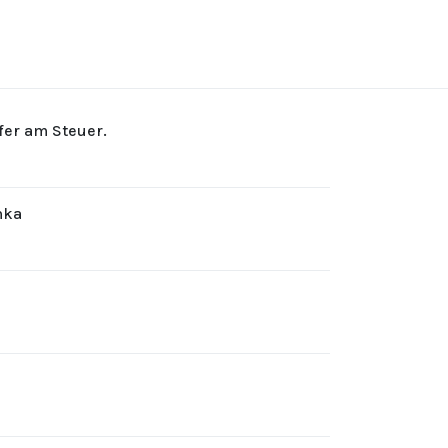
rfer am Steuer.
hka