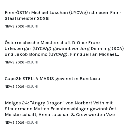
Finn-ÖSTM: Michael Luschan (UYCWg) ist neuer Finn-
Staatsmeister 2026!
NEWS 2026
16.JUNI
Österreichische Meisterschaft D-One: Franz
Urlesberger (UYCWg) gewinnt vor Jörg Deimling (SCA)
und Jakob Bonomo (UYCWg), Finnduell an Michael
Gubi (UYCMo)
NEWS 2026
10.JUNI
Cape31: STELLA MARIS gewinnt in Bonifacio
NEWS 2026
10.JUNI
Melges 24: "Angry Dragon" von Norbert Voith mit
Steuermann Matteo Feichtenschlager gewinnt Öst.
Meisterschaift, Anna Luschan & Crew werden Vize
NEWS 2026
10.JUNI