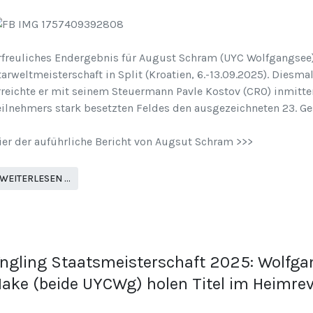
rfreuliches Endergebnis für August Schram (UYC Wolfgangsee)
tarweltmeisterschaft in Split (Kroatien, 6.-13.09.2025). Diesma
rreichte er mit seinem Steuermann Pavle Kostov (CRO) inmitte
eilnehmers stark besetzten Feldes den ausgezeichneten 23. G
ier der auführliche Bericht von Augsut Schram >>>
WEITERLESEN …
ngling Staatsmeisterschaft 2025: Wolfga
ake (beide UYCWg) holen Titel im Heimrev