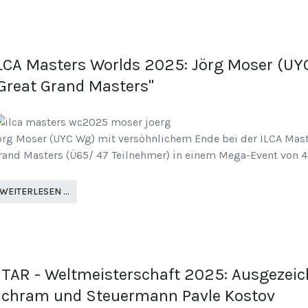
LCA Masters Worlds 2025: Jörg Moser (UYC
Great Grand Masters"
örg Moser (UYC Wg) mit versöhnlichem Ende bei der ILCA Maste
rand Masters (Ü65/ 47 Teilnehmer) in einem Mega-Event von 4
WEITERLESEN …
TAR - Weltmeisterschaft 2025: Ausgezeich
chram und Steuermann Pavle Kostov