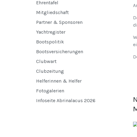
Ehrentafel
A
Mitgliedschaft
D
Partner & Sponsoren
d
Yachtregister
W
Bootspolitik
e
Bootsversicherungen
D
Clubwart
Clubzeitung
Helferinnen & Helfer
Fotogalerien
N
Infoseite Abrinalacus 2026
M