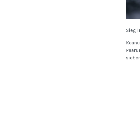
Sieg 
Keanu
Paaru
sieben