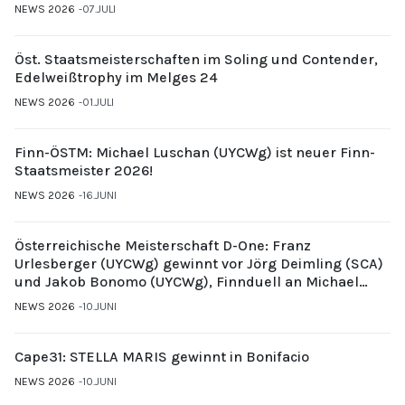
NEWS 2026
07.JULI
Öst. Staatsmeisterschaften im Soling und Contender,
Edelweißtrophy im Melges 24
NEWS 2026
01.JULI
Finn-ÖSTM: Michael Luschan (UYCWg) ist neuer Finn-
Staatsmeister 2026!
NEWS 2026
16.JUNI
Österreichische Meisterschaft D-One: Franz
Urlesberger (UYCWg) gewinnt vor Jörg Deimling (SCA)
und Jakob Bonomo (UYCWg), Finnduell an Michael
Gubi (UYCMo)
NEWS 2026
10.JUNI
Cape31: STELLA MARIS gewinnt in Bonifacio
NEWS 2026
10.JUNI