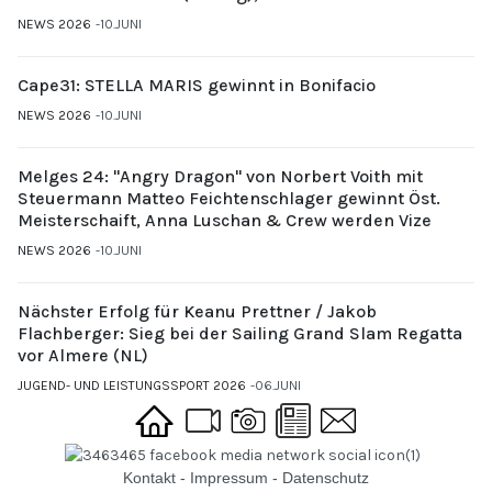
Gubi (UYCMo)
NEWS 2026
10.JUNI
Cape31: STELLA MARIS gewinnt in Bonifacio
NEWS 2026
10.JUNI
Melges 24: "Angry Dragon" von Norbert Voith mit
Steuermann Matteo Feichtenschlager gewinnt Öst.
Meisterschaift, Anna Luschan & Crew werden Vize
NEWS 2026
10.JUNI
Nächster Erfolg für Keanu Prettner / Jakob
Flachberger: Sieg bei der Sailing Grand Slam Regatta
vor Almere (NL)
JUGEND- UND LEISTUNGSSPORT 2026
06.JUNI
Kontakt
-
Impressum
-
Datenschutz