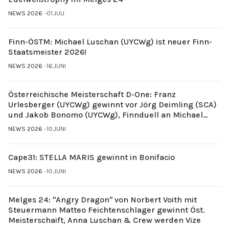
NEWS 2026
01.JULI
Finn-ÖSTM: Michael Luschan (UYCWg) ist neuer Finn-
Staatsmeister 2026!
NEWS 2026
16.JUNI
Österreichische Meisterschaft D-One: Franz
Urlesberger (UYCWg) gewinnt vor Jörg Deimling (SCA)
und Jakob Bonomo (UYCWg), Finnduell an Michael
Gubi (UYCMo)
NEWS 2026
10.JUNI
Cape31: STELLA MARIS gewinnt in Bonifacio
NEWS 2026
10.JUNI
Melges 24: "Angry Dragon" von Norbert Voith mit
Steuermann Matteo Feichtenschlager gewinnt Öst.
Meisterschaift, Anna Luschan & Crew werden Vize