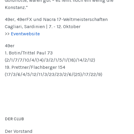
Goldflotte, waren gut – es fehlt noch ein wenig die
Konstanz.“
49er, 49erFX und Nacra 17-Weltmeisterschaften
Cagliari, Sardinien | 7. - 12. Oktober
>>
Eventwebsite
49er
1. Botin/Trittel Paul 73
(2/1/7/7/10/4/(14)/3/2/1/5/1/(18)/14/2/12)
19. Prettner/Flachberger 154
(17/3/6/4/5/12/11/3/23/23/2/6/(25)/17/22/9)
DER CLUB
Der Vorstand