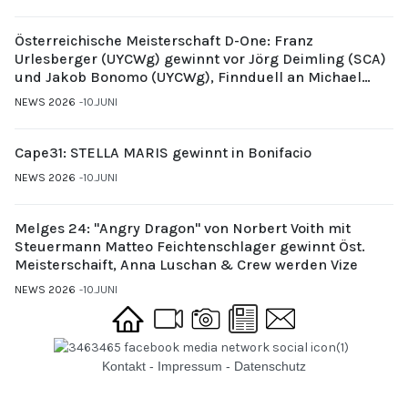
Österreichische Meisterschaft D-One: Franz
Urlesberger (UYCWg) gewinnt vor Jörg Deimling (SCA)
und Jakob Bonomo (UYCWg), Finnduell an Michael
Gubi (UYCMo)
NEWS 2026
10.JUNI
Cape31: STELLA MARIS gewinnt in Bonifacio
NEWS 2026
10.JUNI
Melges 24: "Angry Dragon" von Norbert Voith mit
Steuermann Matteo Feichtenschlager gewinnt Öst.
Meisterschaift, Anna Luschan & Crew werden Vize
NEWS 2026
10.JUNI
Kontakt
-
Impressum
-
Datenschutz