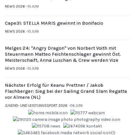
Gubi (UYCMo)
NEWS 2026
10.JUNI
Cape31: STELLA MARIS gewinnt in Bonifacio
NEWS 2026
10.JUNI
Melges 24: "Angry Dragon" von Norbert Voith mit
Steuermann Matteo Feichtenschlager gewinnt Öst.
Meisterschaift, Anna Luschan & Crew werden Vize
NEWS 2026
10.JUNI
Nächster Erfolg für Keanu Prettner / Jakob
Flachberger: Sieg bei der Sailing Grand Slam Regatta
vor Almere (NL)
JUGEND- UND LEISTUNGSSPORT 2026
06.JUNI