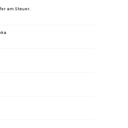
rfer am Steuer.
hka