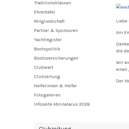
Traditionsklassen
Ehrentafel
Liebe
Mitgliedschaft
Partner & Sponsoren
Am En
Yachtregister
Danke 
Bootspolitik
die d
Bootsversicherungen
Wir w
Clubwart
einen 
Clubzeitung
Der V
Helferinnen & Helfer
Fotogalerien
Infoseite Abrinalacus 2026
Clubzeitung