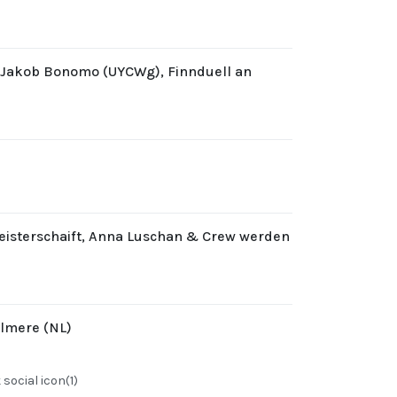
d Jakob Bonomo (UYCWg), Finnduell an
eisterschaift, Anna Luschan & Crew werden
Almere (NL)