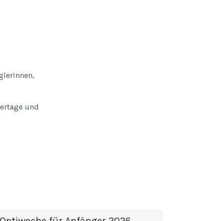
glerInnen,
iertage und
!
Optiwoche für Anfänger 2026