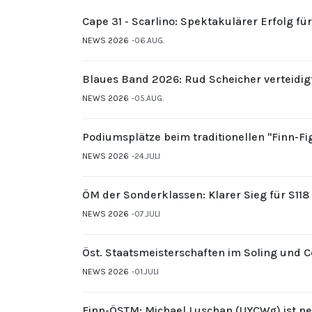
Cape 31 - Scarlino: Spektakulärer Erfolg fü
NEWS 2026
06.AUG.
Blaues Band 2026: Rud Scheicher verteidig
NEWS 2026
05.AUG.
Podiumsplätze beim traditionellen "Finn-F
NEWS 2026
24.JULI
ÖM der Sonderklassen: Klarer Sieg für S11
NEWS 2026
07.JULI
Öst. Staatsmeisterschaften im Soling und 
NEWS 2026
01.JULI
Finn-ÖSTM: Michael Luschan (UYCWg) ist ne