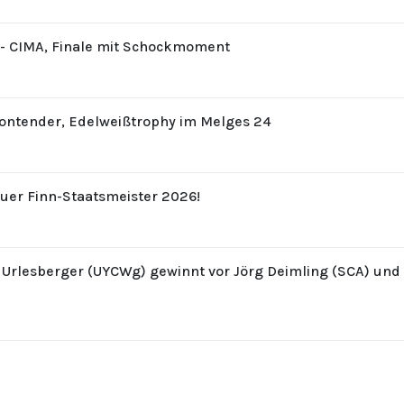
8 - CIMA, Finale mit Schockmoment
Contender, Edelweißtrophy im Melges 24
uer Finn-Staatsmeister 2026!
z Urlesberger (UYCWg) gewinnt vor Jörg Deimling (SCA) un