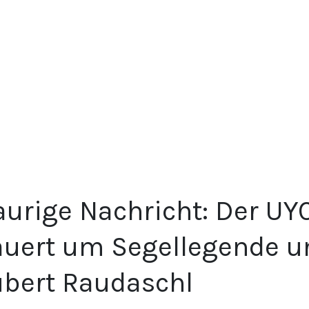
aurige Nachricht: Der U
auert um Segellegende u
bert Raudaschl