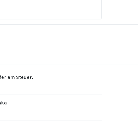
rfer am Steuer.
hka