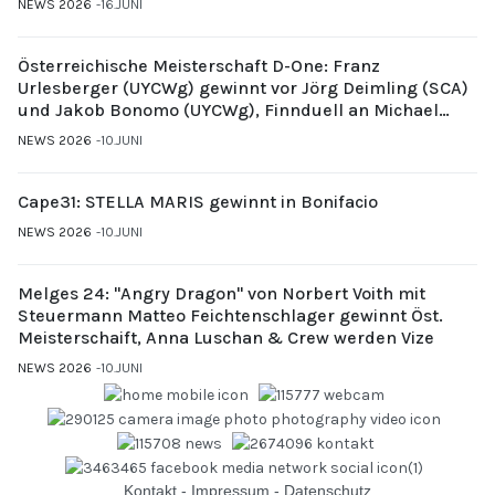
NEWS 2026
16.JUNI
Österreichische Meisterschaft D-One: Franz
Urlesberger (UYCWg) gewinnt vor Jörg Deimling (SCA)
und Jakob Bonomo (UYCWg), Finnduell an Michael
Gubi (UYCMo)
NEWS 2026
10.JUNI
Cape31: STELLA MARIS gewinnt in Bonifacio
NEWS 2026
10.JUNI
Melges 24: "Angry Dragon" von Norbert Voith mit
Steuermann Matteo Feichtenschlager gewinnt Öst.
Meisterschaift, Anna Luschan & Crew werden Vize
NEWS 2026
10.JUNI
Kontakt
-
Impressum
-
Datenschutz