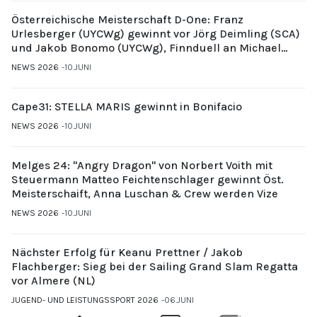
Österreichische Meisterschaft D-One: Franz
Urlesberger (UYCWg) gewinnt vor Jörg Deimling (SCA)
und Jakob Bonomo (UYCWg), Finnduell an Michael
Gubi (UYCMo)
NEWS 2026
10.JUNI
Cape31: STELLA MARIS gewinnt in Bonifacio
NEWS 2026
10.JUNI
Melges 24: "Angry Dragon" von Norbert Voith mit
Steuermann Matteo Feichtenschlager gewinnt Öst.
Meisterschaift, Anna Luschan & Crew werden Vize
NEWS 2026
10.JUNI
Nächster Erfolg für Keanu Prettner / Jakob
Flachberger: Sieg bei der Sailing Grand Slam Regatta
vor Almere (NL)
JUGEND- UND LEISTUNGSSPORT 2026
06.JUNI