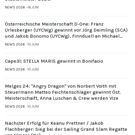
NEWS 2026
16.JUNI
Österreichische Meisterschaft D-One: Franz
Urlesberger (UYCWg) gewinnt vor Jörg Deimling (SCA)
und Jakob Bonomo (UYCWg), Finnduell an Michael
Gubi (UYCMo)
NEWS 2026
10.JUNI
Cape31: STELLA MARIS gewinnt in Bonifacio
NEWS 2026
10.JUNI
Melges 24: "Angry Dragon" von Norbert Voith mit
Steuermann Matteo Feichtenschlager gewinnt Öst.
Meisterschaift, Anna Luschan & Crew werden Vize
NEWS 2026
10.JUNI
Nächster Erfolg für Keanu Prettner / Jakob
Flachberger: Sieg bei der Sailing Grand Slam Regatta