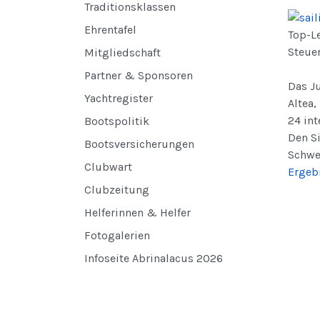
Traditionsklassen
Ehrentafel
Top-L
Steue
Mitgliedschaft
Partner & Sponsoren
Das J
Yachtregister
Altea
24 in
Bootspolitik
Den S
Bootsversicherungen
Schwei
Clubwart
Ergeb
Clubzeitung
Helferinnen & Helfer
Fotogalerien
Infoseite Abrinalacus 2026