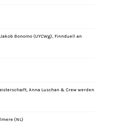
d Jakob Bonomo (UYCWg), Finnduell an
eisterschaift, Anna Luschan & Crew werden
Almere (NL)