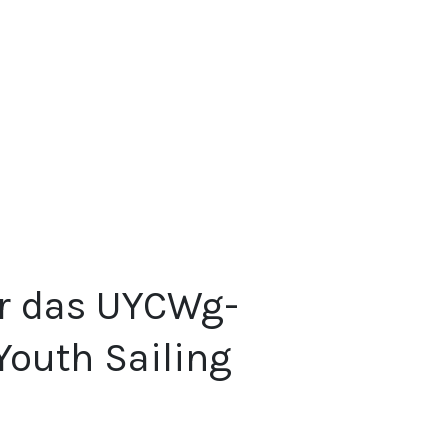
ür das UYCWg-
Youth Sailing