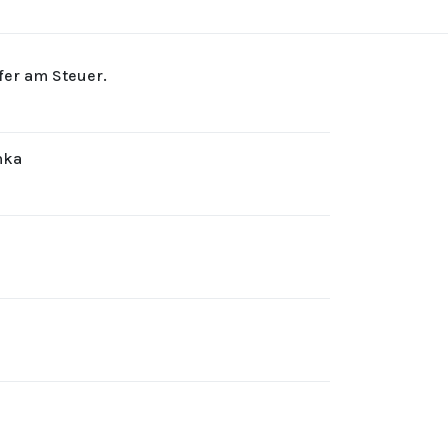
rfer am Steuer.
hka