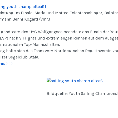
eistung im Finale: Marla und Matteo Feichtenschlager, Balbin
rmann Benni Kogard (vlnr.)
ugendteam des UYC Wolfgangsee beendete das Finale der Youth
, ESP) nach 9 Flights und extrem engen Rennen auf dem ausge
ternationalen Top-Mannschaften.
ieg holte sich das Team vom Norddeutschen Regattaverein vo
zer Segelclub Stäfa.
nis >>>
Bildquelle: Youth Sailing Championsl