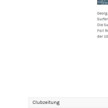
Georg
Surfen
Die S
Foil R
der U
Clubzeitung