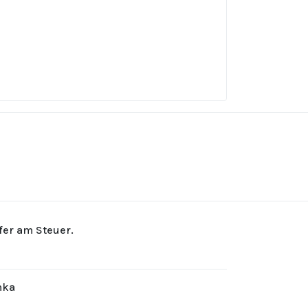
rfer am Steuer.
hka