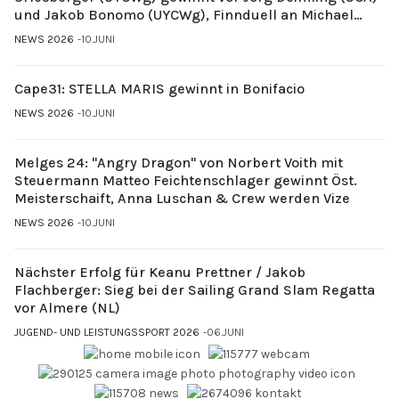
und Jakob Bonomo (UYCWg), Finnduell an Michael
Gubi (UYCMo)
NEWS 2026
10.JUNI
Cape31: STELLA MARIS gewinnt in Bonifacio
NEWS 2026
10.JUNI
Melges 24: "Angry Dragon" von Norbert Voith mit
Steuermann Matteo Feichtenschlager gewinnt Öst.
Meisterschaift, Anna Luschan & Crew werden Vize
NEWS 2026
10.JUNI
Nächster Erfolg für Keanu Prettner / Jakob
Flachberger: Sieg bei der Sailing Grand Slam Regatta
vor Almere (NL)
JUGEND- UND LEISTUNGSSPORT 2026
06.JUNI