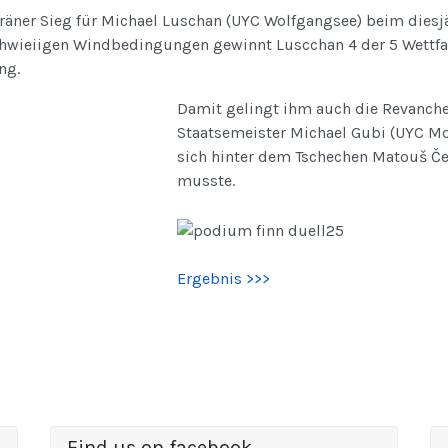
äner Sieg für Michael Luschan (UYC Wolfgangsee) beim diesjäh
chwieiigen Windbedingungen gewinnt Luscchan 4 der 5 Wettfahr
ng.
Damit gelingt ihm auch die Revanch
Staatsemeister Michael Gubi (UYC Mo
sich hinter dem Tschechen Matouš Č
musste.
Ergebnis >>>
Find us on facebook