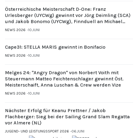
Österreichische Meisterschaft D-One: Franz
Urlesberger (UYCWg) gewinnt vor Jörg Deimling (SCA)
und Jakob Bonomo (UYCWg), Finnduell an Michael
Gubi (UYCMo)
NEWS 2026
10.JUNI
Cape31: STELLA MARIS gewinnt in Bonifacio
NEWS 2026
10.JUNI
Melges 24: "Angry Dragon" von Norbert Voith mit
Steuermann Matteo Feichtenschlager gewinnt Öst.
Meisterschaift, Anna Luschan & Crew werden Vize
NEWS 2026
10.JUNI
Nächster Erfolg für Keanu Prettner / Jakob
Flachberger: Sieg bei der Sailing Grand Slam Regatta
vor Almere (NL)
JUGEND- UND LEISTUNGSSPORT 2026
06.JUNI