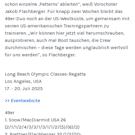
schon einzelne ‚Patterns‘ ableiten“, weiß Vorschoter
Jakob Flachberger. Für knapp zwei Wochen bleibt das
49er-Duo noch an der US-Westküste, um gemeinsam mit
seinen US-amerikanischen Trainingspartnern zu
trainieren. „Wir können hier jetzt viel herumschrauben,
ausprobieren, auch mal Boot tauschen, die Crew
durchmischen – diese Tage werden unglaublich wertvoll
für uns werden“, so Flachberger.
Long Beach Olympic Classes-Regatta
Los Angeles, USA
17. - 20. Juli 2025
>> Eventwebsite
49er
1. Snow/MacDiarmid USA 26
(2/1/1/2/4/3/3/1/3/1/1/2/(5)/(6)/2)
2. Prettner/Flachberger 32 (1/2/(10-