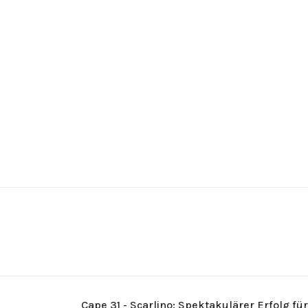
Cape 31 - Scarlino: Spektakulärer Erfolg fü