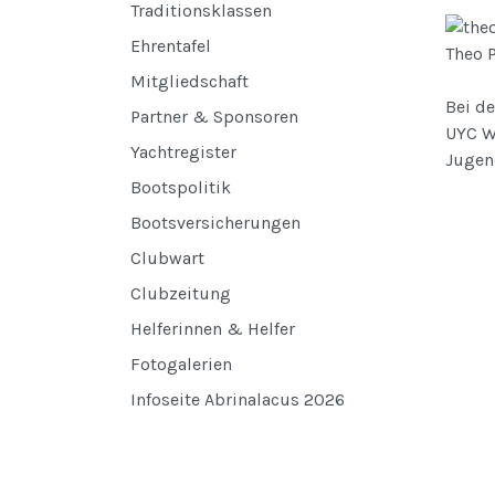
Traditionsklassen
Ehrentafel
Theo P
Mitgliedschaft
Bei de
Partner & Sponsoren
UYC Wo
Yachtregister
Jugen
Bootspolitik
Bootsversicherungen
Clubwart
Clubzeitung
Helferinnen & Helfer
Fotogalerien
Infoseite Abrinalacus 2026