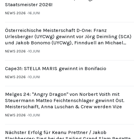
Staatsmeister 2026!
NEWS 2026
16.JUNI
Österreichische Meisterschaft D-One: Franz
Urlesberger (UYCWg) gewinnt vor Jörg Deimling (SCA)
und Jakob Bonomo (UYCWg), Finnduell an Michael
Gubi (UYCMo)
NEWS 2026
10.JUNI
Cape31: STELLA MARIS gewinnt in Bonifacio
NEWS 2026
10.JUNI
Melges 24: "Angry Dragon" von Norbert Voith mit
Steuermann Matteo Feichtenschlager gewinnt Öst.
Meisterschaift, Anna Luschan & Crew werden Vize
NEWS 2026
10.JUNI
Nächster Erfolg für Keanu Prettner / Jakob
Flachberger: Sieg bei der Sailing Grand Slam Regatta