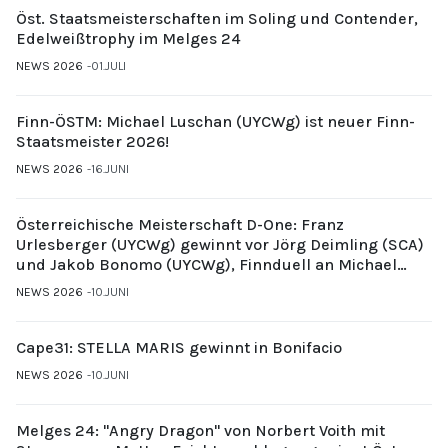
Öst. Staatsmeisterschaften im Soling und Contender,
Edelweißtrophy im Melges 24
NEWS 2026
01.JULI
Finn-ÖSTM: Michael Luschan (UYCWg) ist neuer Finn-
Staatsmeister 2026!
NEWS 2026
16.JUNI
Österreichische Meisterschaft D-One: Franz
Urlesberger (UYCWg) gewinnt vor Jörg Deimling (SCA)
und Jakob Bonomo (UYCWg), Finnduell an Michael
Gubi (UYCMo)
NEWS 2026
10.JUNI
Cape31: STELLA MARIS gewinnt in Bonifacio
NEWS 2026
10.JUNI
Melges 24: "Angry Dragon" von Norbert Voith mit