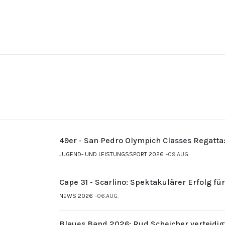
49er - San Pedro Olympich Classes Regatta
JUGEND- UND LEISTUNGSSPORT 2026
09.AUG.
Cape 31 - Scarlino: Spektakulärer Erfolg fü
NEWS 2026
06.AUG.
Blaues Band 2026: Rud Scheicher verteidig