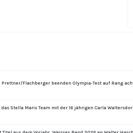
: Prettner/Flachberger beenden Olympia-Test auf Rang ach
r das Stella Maris Team mit der 16 jährigen Carla Waltersdo
t Titel aus dem Vorjahr. Weisses Band 2026 an Walter Hasc