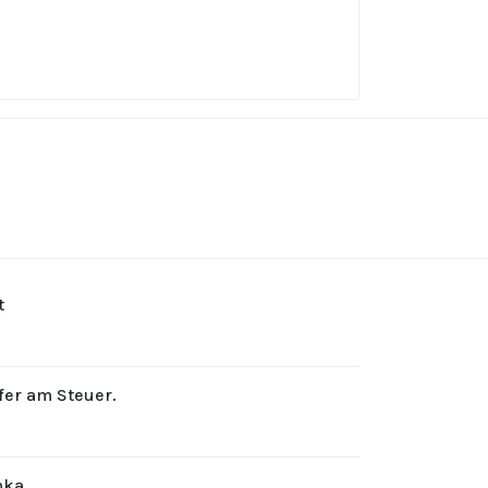
t
rfer am Steuer.
hka