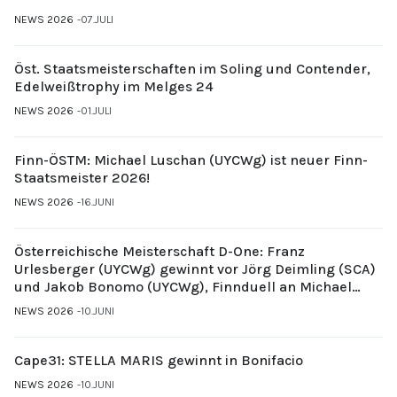
NEWS 2026
07.JULI
Öst. Staatsmeisterschaften im Soling und Contender,
Edelweißtrophy im Melges 24
NEWS 2026
01.JULI
Finn-ÖSTM: Michael Luschan (UYCWg) ist neuer Finn-
Staatsmeister 2026!
NEWS 2026
16.JUNI
Österreichische Meisterschaft D-One: Franz
Urlesberger (UYCWg) gewinnt vor Jörg Deimling (SCA)
und Jakob Bonomo (UYCWg), Finnduell an Michael
Gubi (UYCMo)
NEWS 2026
10.JUNI
Cape31: STELLA MARIS gewinnt in Bonifacio
NEWS 2026
10.JUNI