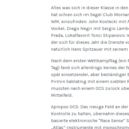
Alles was sich in dieser Klasse in de
hat schien sich im Segel Club Morna
WM, einzufinden: John Kostecki mit A
Vockel, Diego Negri mit Sergio Lamb
Prada, Lokalfavorit Tonci Stipanovic 
der sich für dieses Jahr die Dienste v
natürlich Hans Spitzauer mit seinem
Nach dem ersten Wettkampftag (ein 
Tag) fand sich allerdings keines der f
spät einsetzender, aber beständiger 
Pirmin Sablatnig mit einem siebten
mussten nach einem OCS zurück über
Mittelfeld.
Apropos OCS: Das riesige Feld an der 1
Kontrolle zu halten, übernahm diese
basierte elektronische "Race Sense“ 
„Atlas“-Instrumente mit monochrome