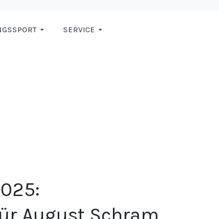
NGSSPORT
SERVICE
2025:
 für August Schram