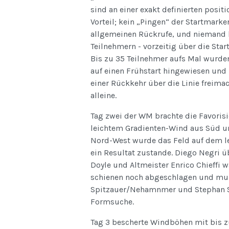
sind an einer exakt definierten posit
Vorteil; kein „Pingen“ der Startmarke
allgemeinen Rückrufe, und niemand k
Teilnehmern - vorzeitig über die Sta
Bis zu 35 Teilnehmer aufs Mal wurden
auf einen Frühstart hingewiesen und
einer Rückkehr über die Linie freim
alleine.
Tag zwei der WM brachte die Favorisie
leichtem Gradienten-Wind aus Süd u
Nord-West wurde das Feld auf dem le
ein Resultat zustande. Diego Negri ü
Doyle und Altmeister Enrico Chieffi w
schienen noch abgeschlagen und muss
Spitzauer/Nehamnmer und Stephan Sc
Formsuche.
Tag 3 bescherte Windböhen mit bis zu