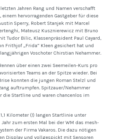
n letzten Jahren Rang und Namen verschafft
r, einem hervorragenden Gastgeber für diese
ustin Sperry, Robert Stanjek mit Marcel
ertenghi, Mateusz Kusznierewicz mit Bruno
mit Tudor Bilic, Klassenpräsident Paul Cayard,
on Frithjof „Frida“ Kleen gesichert hat und
 langjährigen Voschoter Chirstian Nehammer.
Rennen über einen zwei Seemeilen-Kurs pro
avorisierten Teams an der Spitze wieder. Bei
Brise konnten die jungen Roman Stelzl und
 Rang auftrumpfen. Spitzauer/Nehammer
 die Startline und waren chancenlos im
,1 Kilometer (!) langen Startlinie unter
s Jahr zum ersten Mal bei der WM das mesh-
System der Firma Vakaros. Die dazu nötigen
n Display und vollgespickt mit Sensoren