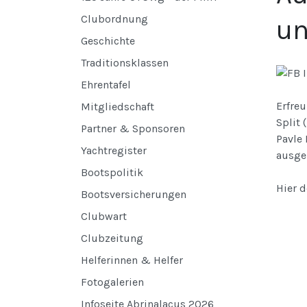
Clubordnung
un
Geschichte
Traditionsklassen
Ehrentafel
Erfre
Mitgliedschaft
Split 
Partner & Sponsoren
Pavle 
Yachtregister
ausge
Bootspolitik
Hier d
Bootsversicherungen
Clubwart
Clubzeitung
Helferinnen & Helfer
Fotogalerien
Infoseite Abrinalacus 2026