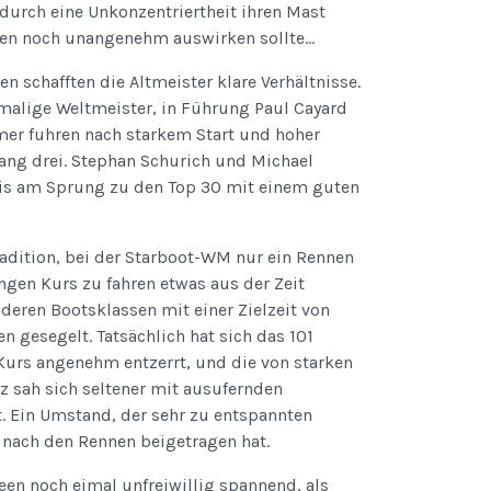
durch eine Unkonzentriertheit ihren Mast
agen noch unangenehm auswirken sollte…
 schafften die Altmeister klare Verhältnisse.
emalige Weltmeister, in Führung Paul Cayard
mer fuhren nach starkem Start und hoher
ng drei. Stephan Schurich und Michael
is am Sprung zu den Top 30 mit einem guten
radition, bei der Starboot-WM nur ein Rennen
ngen Kurs zu fahren etwas aus der Zeit
nderen Bootsklassen mit einer Zielzeit von
 gesegelt. Tatsächlich hat sich das 101
Kurs angenehm entzerrt, und die von starken
z sah sich seltener mit ausufernden
. Ein Umstand, der sehr zu entspannten
 nach den Rennen beigetragen hat.
en noch eimal unfreiwillig spannend, als