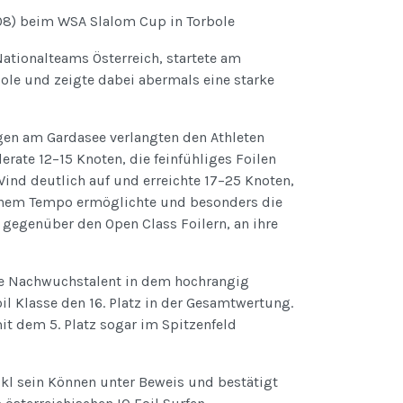
208) beim WSA Slalom Cup in Torbole
ationalteams Österreich, startete am
le und zeigte dabei abermals eine starke
n am Gardasee verlangten den Athleten
rate 12–15 Knoten, die feinfühliges Foilen
Wind deutlich auf und erreichte 17–25 Knoten,
ohem Tempo ermöglichte und besonders die
e, gegenüber den Open Class Foilern, an ihre
he Nachwuchstalent in dem hochrangig
il Klasse den 16. Platz in der Gesamtwertung.
it dem 5. Platz sogar im Spitzenfeld
kl sein Können unter Beweis und bestätigt