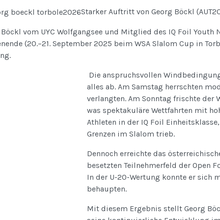
Starker Auftritt von Georg Böckl (AUT
 Böckl vom UYC Wolfgangsee und Mitglied des IQ Foil Youth N
nende (20.–21. September 2025 beim WSA Slalom Cup in Torbo
ng.
Die anspruchsvollen Windbedingunge
alles ab. Am Samstag herrschten mode
verlangten. Am Sonntag frischte der 
was spektakuläre Wettfahrten mit h
Athleten in der IQ Foil Einheitsklass
Grenzen im Slalom trieb.
Dennoch erreichte das österreichisc
besetzten Teilnehmerfeld der Open Fo
In der U-20-Wertung konnte er sich m
behaupten.
Mit diesem Ergebnis stellt Georg Böc