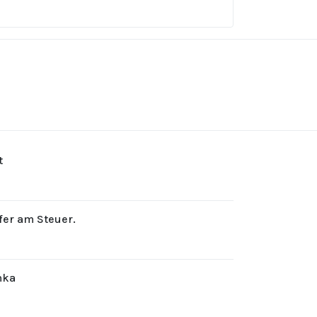
t
rfer am Steuer.
hka