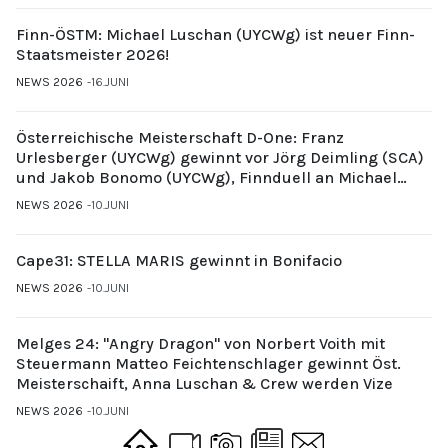
Finn-ÖSTM: Michael Luschan (UYCWg) ist neuer Finn-
Staatsmeister 2026!
NEWS 2026
16.JUNI
Österreichische Meisterschaft D-One: Franz
Urlesberger (UYCWg) gewinnt vor Jörg Deimling (SCA)
und Jakob Bonomo (UYCWg), Finnduell an Michael
Gubi (UYCMo)
NEWS 2026
10.JUNI
Cape31: STELLA MARIS gewinnt in Bonifacio
NEWS 2026
10.JUNI
Melges 24: "Angry Dragon" von Norbert Voith mit
Steuermann Matteo Feichtenschlager gewinnt Öst.
Meisterschaift, Anna Luschan & Crew werden Vize
NEWS 2026
10.JUNI