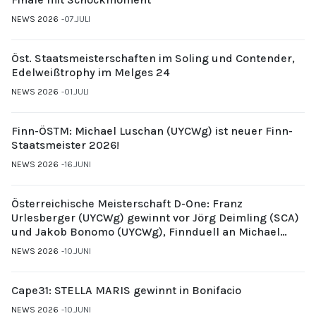
NEWS 2026
07.JULI
Öst. Staatsmeisterschaften im Soling und Contender,
Edelweißtrophy im Melges 24
NEWS 2026
01.JULI
Finn-ÖSTM: Michael Luschan (UYCWg) ist neuer Finn-
Staatsmeister 2026!
NEWS 2026
16.JUNI
Österreichische Meisterschaft D-One: Franz
Urlesberger (UYCWg) gewinnt vor Jörg Deimling (SCA)
und Jakob Bonomo (UYCWg), Finnduell an Michael
Gubi (UYCMo)
NEWS 2026
10.JUNI
Cape31: STELLA MARIS gewinnt in Bonifacio
NEWS 2026
10.JUNI