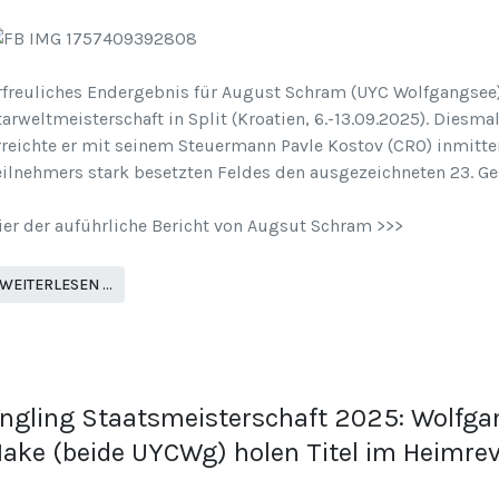
rfreuliches Endergebnis für August Schram (UYC Wolfgangsee)
tarweltmeisterschaft in Split (Kroatien, 6.-13.09.2025). Diesma
rreichte er mit seinem Steuermann Pavle Kostov (CRO) inmitte
eilnehmers stark besetzten Feldes den ausgezeichneten 23. G
ier der auführliche Bericht von Augsut Schram >>>
WEITERLESEN …
ngling Staatsmeisterschaft 2025: Wolfga
ake (beide UYCWg) holen Titel im Heimrev