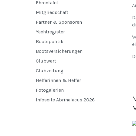
Ehrentafel
A
Mitgliedschaft
D
Partner & Sponsoren
d
Yachtregister
W
Bootspolitik
e
Bootsversicherungen
D
Clubwart
Clubzeitung
Helferinnen & Helfer
Fotogalerien
N
Infoseite Abrinalacus 2026
M