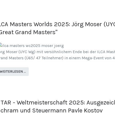
LCA Masters Worlds 2025: Jörg Moser (UYC
Great Grand Masters"
örg Moser (UYC Wg) mit versöhnlichem Ende bei der ILCA Maste
rand Masters (Ü65/ 47 Teilnehmer) in einem Mega-Event von 4
WEITERLESEN …
TAR - Weltmeisterschaft 2025: Ausgezeich
chram und Steuermann Pavle Kostov