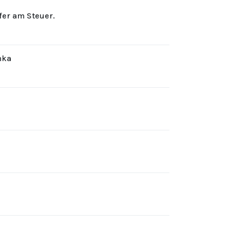
rfer am Steuer.
hka