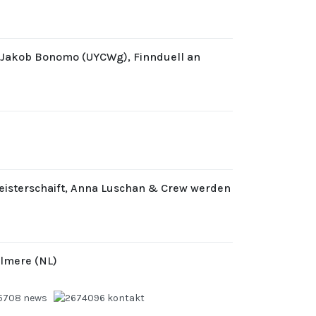
d Jakob Bonomo (UYCWg), Finnduell an
eisterschaift, Anna Luschan & Crew werden
Almere (NL)