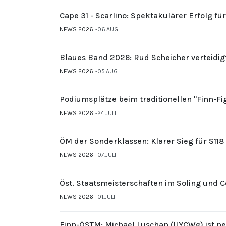
Cape 31 - Scarlino: Spektakulärer Erfolg fü
NEWS 2026
06.AUG.
Blaues Band 2026: Rud Scheicher verteidig
NEWS 2026
05.AUG.
Podiumsplätze beim traditionellen "Finn-F
NEWS 2026
24.JULI
ÖM der Sonderklassen: Klarer Sieg für S11
NEWS 2026
07.JULI
Öst. Staatsmeisterschaften im Soling und 
NEWS 2026
01.JULI
Finn-ÖSTM: Michael Luschan (UYCWg) ist ne