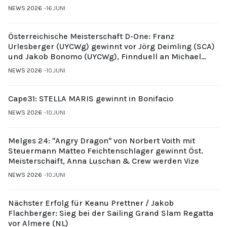
NEWS 2026
16.JUNI
Österreichische Meisterschaft D-One: Franz
Urlesberger (UYCWg) gewinnt vor Jörg Deimling (SCA)
und Jakob Bonomo (UYCWg), Finnduell an Michael
Gubi (UYCMo)
NEWS 2026
10.JUNI
Cape31: STELLA MARIS gewinnt in Bonifacio
NEWS 2026
10.JUNI
Melges 24: "Angry Dragon" von Norbert Voith mit
Steuermann Matteo Feichtenschlager gewinnt Öst.
Meisterschaift, Anna Luschan & Crew werden Vize
NEWS 2026
10.JUNI
Nächster Erfolg für Keanu Prettner / Jakob
Flachberger: Sieg bei der Sailing Grand Slam Regatta
vor Almere (NL)