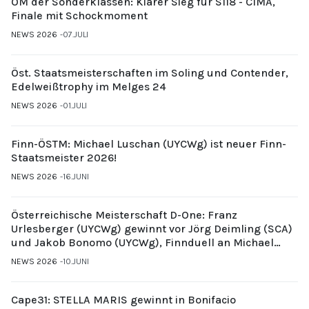
ÖM der Sonderklassen: Klarer Sieg für S118 - CIMA,
Finale mit Schockmoment
NEWS 2026
07.JULI
Öst. Staatsmeisterschaften im Soling und Contender,
Edelweißtrophy im Melges 24
NEWS 2026
01.JULI
Finn-ÖSTM: Michael Luschan (UYCWg) ist neuer Finn-
Staatsmeister 2026!
NEWS 2026
16.JUNI
Österreichische Meisterschaft D-One: Franz
Urlesberger (UYCWg) gewinnt vor Jörg Deimling (SCA)
und Jakob Bonomo (UYCWg), Finnduell an Michael
Gubi (UYCMo)
NEWS 2026
10.JUNI
Cape31: STELLA MARIS gewinnt in Bonifacio