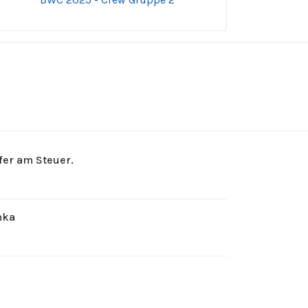
rfer am Steuer.
hka