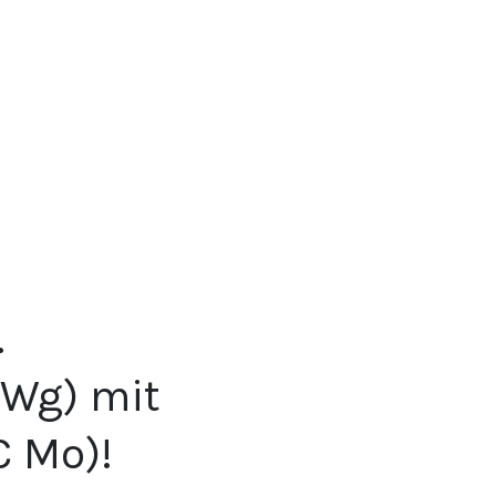
.
 Wg) mit
C Mo)!