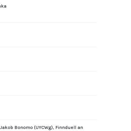
hka
d Jakob Bonomo (UYCWg), Finnduell an