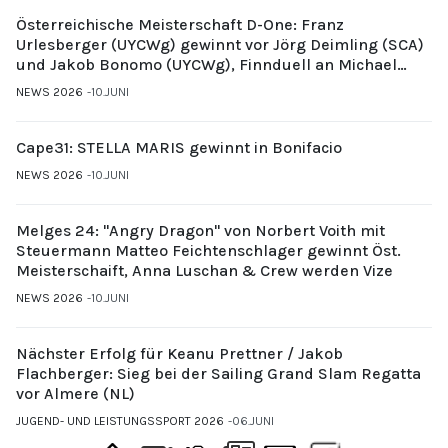
Österreichische Meisterschaft D-One: Franz
Urlesberger (UYCWg) gewinnt vor Jörg Deimling (SCA)
und Jakob Bonomo (UYCWg), Finnduell an Michael
Gubi (UYCMo)
NEWS 2026
10.JUNI
Cape31: STELLA MARIS gewinnt in Bonifacio
NEWS 2026
10.JUNI
Melges 24: "Angry Dragon" von Norbert Voith mit
Steuermann Matteo Feichtenschlager gewinnt Öst.
Meisterschaift, Anna Luschan & Crew werden Vize
NEWS 2026
10.JUNI
Nächster Erfolg für Keanu Prettner / Jakob
Flachberger: Sieg bei der Sailing Grand Slam Regatta
vor Almere (NL)
JUGEND- UND LEISTUNGSSPORT 2026
06.JUNI