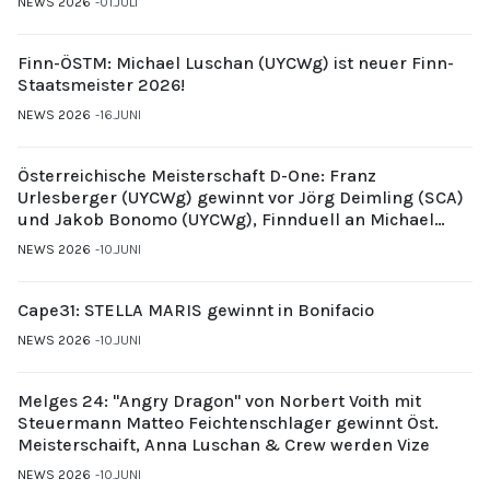
NEWS 2026
01.JULI
Finn-ÖSTM: Michael Luschan (UYCWg) ist neuer Finn-
Staatsmeister 2026!
NEWS 2026
16.JUNI
Österreichische Meisterschaft D-One: Franz
Urlesberger (UYCWg) gewinnt vor Jörg Deimling (SCA)
und Jakob Bonomo (UYCWg), Finnduell an Michael
Gubi (UYCMo)
NEWS 2026
10.JUNI
Cape31: STELLA MARIS gewinnt in Bonifacio
NEWS 2026
10.JUNI
Melges 24: "Angry Dragon" von Norbert Voith mit
Steuermann Matteo Feichtenschlager gewinnt Öst.
Meisterschaift, Anna Luschan & Crew werden Vize
NEWS 2026
10.JUNI