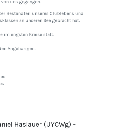
r von uns gegangen.
ster Bestandteil unseres Clublebens und
sklassen an unseren See gebracht hat.
 im engsten Kreise statt.
den Angehörigen,
see
es
aniel Haslauer (UYCWg) -