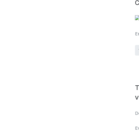
C
E
T
v
D
E