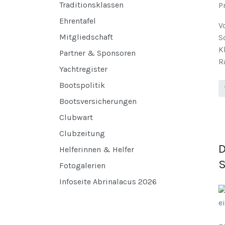
Traditionsklassen
P
Ehrentafel
V
Mitgliedschaft
S
K
Partner & Sponsoren
R
Yachtregister
Bootspolitik
Bootsversicherungen
Clubwart
Clubzeitung
D
Helferinnen & Helfer
S
Fotogalerien
Infoseite Abrinalacus 2026
e