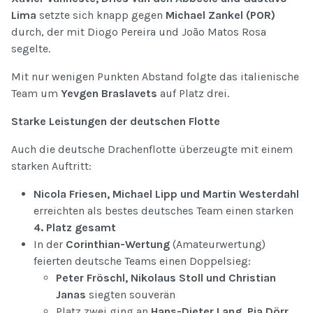
Lima
setzte sich knapp gegen
Michael Zankel (POR)
durch, der mit Diogo Pereira und João Matos Rosa
segelte.
Mit nur wenigen Punkten Abstand folgte das italienische
Team um
Yevgen Braslavets
auf Platz drei.
Starke Leistungen der deutschen Flotte
Auch die deutsche Drachenflotte überzeugte mit einem
starken Auftritt:
Nicola Friesen, Michael Lipp und Martin Westerdahl
erreichten als bestes deutsches Team einen starken
4. Platz gesamt
In der
Corinthian-Wertung
(Amateurwertung)
feierten deutsche Teams einen Doppelsieg:
Peter Fröschl, Nikolaus Stoll und Christian
Janas
siegten souverän
Platz zwei ging an
Hans-Dieter Lang, Pia Dörr