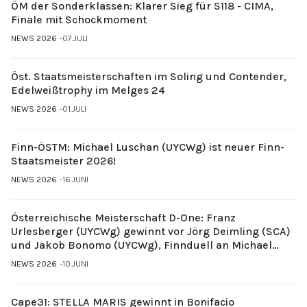
ÖM der Sonderklassen: Klarer Sieg für S118 - CIMA,
Finale mit Schockmoment
NEWS 2026
07.JULI
Öst. Staatsmeisterschaften im Soling und Contender,
Edelweißtrophy im Melges 24
NEWS 2026
01.JULI
Finn-ÖSTM: Michael Luschan (UYCWg) ist neuer Finn-
Staatsmeister 2026!
NEWS 2026
16.JUNI
Österreichische Meisterschaft D-One: Franz
Urlesberger (UYCWg) gewinnt vor Jörg Deimling (SCA)
und Jakob Bonomo (UYCWg), Finnduell an Michael
Gubi (UYCMo)
NEWS 2026
10.JUNI
Cape31: STELLA MARIS gewinnt in Bonifacio