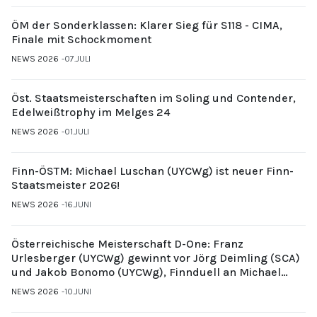
ÖM der Sonderklassen: Klarer Sieg für S118 - CIMA,
Finale mit Schockmoment
NEWS 2026
07.JULI
Öst. Staatsmeisterschaften im Soling und Contender,
Edelweißtrophy im Melges 24
NEWS 2026
01.JULI
Finn-ÖSTM: Michael Luschan (UYCWg) ist neuer Finn-
Staatsmeister 2026!
NEWS 2026
16.JUNI
Österreichische Meisterschaft D-One: Franz
Urlesberger (UYCWg) gewinnt vor Jörg Deimling (SCA)
und Jakob Bonomo (UYCWg), Finnduell an Michael
Gubi (UYCMo)
NEWS 2026
10.JUNI