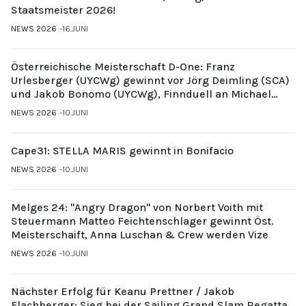
Staatsmeister 2026!
NEWS 2026
16.JUNI
Österreichische Meisterschaft D-One: Franz
Urlesberger (UYCWg) gewinnt vor Jörg Deimling (SCA)
und Jakob Bonomo (UYCWg), Finnduell an Michael
Gubi (UYCMo)
NEWS 2026
10.JUNI
Cape31: STELLA MARIS gewinnt in Bonifacio
NEWS 2026
10.JUNI
Melges 24: "Angry Dragon" von Norbert Voith mit
Steuermann Matteo Feichtenschlager gewinnt Öst.
Meisterschaift, Anna Luschan & Crew werden Vize
NEWS 2026
10.JUNI
Nächster Erfolg für Keanu Prettner / Jakob
Flachberger: Sieg bei der Sailing Grand Slam Regatta