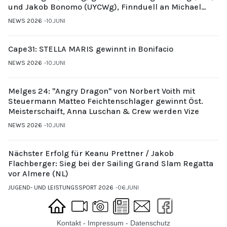
und Jakob Bonomo (UYCWg), Finnduell an Michael
Gubi (UYCMo)
NEWS 2026
10.JUNI
Cape31: STELLA MARIS gewinnt in Bonifacio
NEWS 2026
10.JUNI
Melges 24: "Angry Dragon" von Norbert Voith mit
Steuermann Matteo Feichtenschlager gewinnt Öst.
Meisterschaift, Anna Luschan & Crew werden Vize
NEWS 2026
10.JUNI
Nächster Erfolg für Keanu Prettner / Jakob
Flachberger: Sieg bei der Sailing Grand Slam Regatta
vor Almere (NL)
JUGEND- UND LEISTUNGSSPORT 2026
06.JUNI
Kontakt
-
Impressum
-
Datenschutz