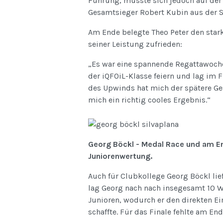
Führung, musste sich jedoch auf der
Gesamtsieger Robert Kubin aus der 
Am Ende belegte Theo Peter den star
seiner Leistung zufrieden:
„Es war eine spannende Regattawoche.
der iQFOiL-Klasse feiern und lag im Fi
des Upwinds hat mich der spätere Gesa
mich ein richtig cooles Ergebnis.“
Georg Böckl - Medal Race und am Ende
Juniorenwertung.
Auch für Clubkollege Georg Böckl lie
lag Georg nach nach insegesamt 10 We
Junioren, wodurch er den direkten Ei
schaffte. Für das Finale fehlte am En