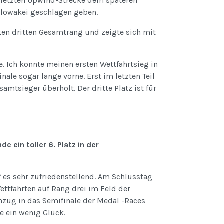
 letzten Upwind-Strecke dem späteren
Slowakei geschlagen geben.
ken dritten Gesamtrang und zeigte sich mit
 Ich konnte meinen ersten Wettfahrtsieg in
nale sogar lange vorne. Erst im letzten Teil
mtsieger überholt. Der dritte Platz ist für
 ein toller 6. Platz in der
f es sehr zufriedenstellend. Am Schlusstag
ttfahrten auf Rang drei im Feld der
nzug in das Semifinale der Medal -Races
de ein wenig Glück.