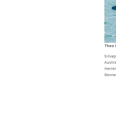
Theo 
Silva
Austr
Herre
Renne