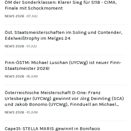
ÖM der Sonderklassen: Klarer Sieg für S118 - CIMA,
Finale mit Schockmoment
NEWS 2026
07.JULI
Öst. Staatsmeisterschaften im Soling und Contender,
Edelweißtrophy im Melges 24
NEWS 2026
01.JULI
Finn-ÖSTM: Michael Luschan (UYCWg) ist neuer Finn-
Staatsmeister 2026!
NEWS 2026
16.JUNI
Österreichische Meisterschaft D-One: Franz
Urlesberger (UYCWg) gewinnt vor Jörg Deimling (SCA)
und Jakob Bonomo (UYCWg), Finnduell an Michael
Gubi (UYCMo)
NEWS 2026
10.JUNI
Cape31: STELLA MARIS gewinnt in Bonifacio