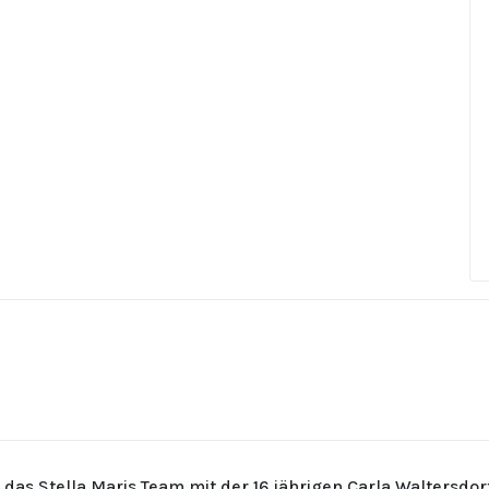
r das Stella Maris Team mit der 16 jährigen Carla Waltersdo