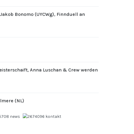
d Jakob Bonomo (UYCWg), Finnduell an
eisterschaift, Anna Luschan & Crew werden
Almere (NL)