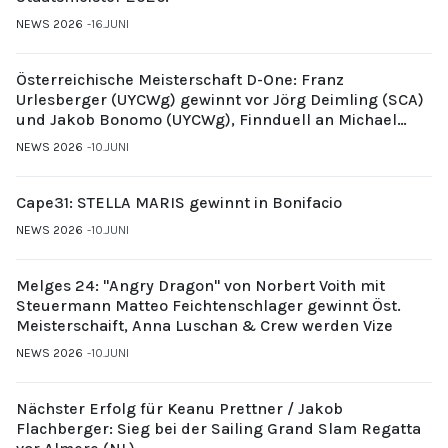
NEWS 2026
16.JUNI
Österreichische Meisterschaft D-One: Franz
Urlesberger (UYCWg) gewinnt vor Jörg Deimling (SCA)
und Jakob Bonomo (UYCWg), Finnduell an Michael
Gubi (UYCMo)
NEWS 2026
10.JUNI
Cape31: STELLA MARIS gewinnt in Bonifacio
NEWS 2026
10.JUNI
Melges 24: "Angry Dragon" von Norbert Voith mit
Steuermann Matteo Feichtenschlager gewinnt Öst.
Meisterschaift, Anna Luschan & Crew werden Vize
NEWS 2026
10.JUNI
Nächster Erfolg für Keanu Prettner / Jakob
Flachberger: Sieg bei der Sailing Grand Slam Regatta