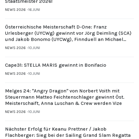
Staatsmeister 2026!
NEWS 2026
16.JUNI
Österreichische Meisterschaft D-One: Franz
Urlesberger (UYCWg) gewinnt vor Jörg Deimling (SCA)
und Jakob Bonomo (UYCWg), Finnduell an Michael
Gubi (UYCMo)
NEWS 2026
10.JUNI
Cape31: STELLA MARIS gewinnt in Bonifacio
NEWS 2026
10.JUNI
Melges 24: "Angry Dragon" von Norbert Voith mit
Steuermann Matteo Feichtenschlager gewinnt Öst.
Meisterschaift, Anna Luschan & Crew werden Vize
NEWS 2026
10.JUNI
Nächster Erfolg für Keanu Prettner / Jakob
Flachberger: Sieg bei der Sailing Grand Slam Regatta