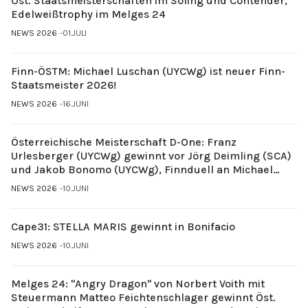
Öst. Staatsmeisterschaften im Soling und Contender,
Edelweißtrophy im Melges 24
NEWS 2026
01.JULI
Finn-ÖSTM: Michael Luschan (UYCWg) ist neuer Finn-
Staatsmeister 2026!
NEWS 2026
16.JUNI
Österreichische Meisterschaft D-One: Franz
Urlesberger (UYCWg) gewinnt vor Jörg Deimling (SCA)
und Jakob Bonomo (UYCWg), Finnduell an Michael
Gubi (UYCMo)
NEWS 2026
10.JUNI
Cape31: STELLA MARIS gewinnt in Bonifacio
NEWS 2026
10.JUNI
Melges 24: "Angry Dragon" von Norbert Voith mit
Steuermann Matteo Feichtenschlager gewinnt Öst.