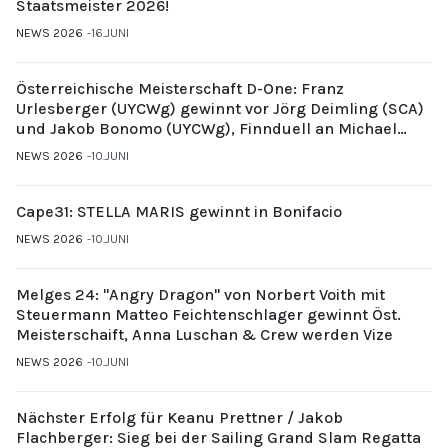
Staatsmeister 2026!
NEWS 2026
16.JUNI
Österreichische Meisterschaft D-One: Franz
Urlesberger (UYCWg) gewinnt vor Jörg Deimling (SCA)
und Jakob Bonomo (UYCWg), Finnduell an Michael
Gubi (UYCMo)
NEWS 2026
10.JUNI
Cape31: STELLA MARIS gewinnt in Bonifacio
NEWS 2026
10.JUNI
Melges 24: "Angry Dragon" von Norbert Voith mit
Steuermann Matteo Feichtenschlager gewinnt Öst.
Meisterschaift, Anna Luschan & Crew werden Vize
NEWS 2026
10.JUNI
Nächster Erfolg für Keanu Prettner / Jakob
Flachberger: Sieg bei der Sailing Grand Slam Regatta