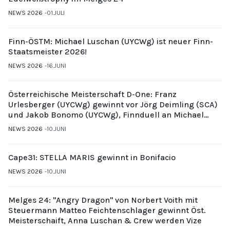
NEWS 2026
01.JULI
Finn-ÖSTM: Michael Luschan (UYCWg) ist neuer Finn-
Staatsmeister 2026!
NEWS 2026
16.JUNI
Österreichische Meisterschaft D-One: Franz
Urlesberger (UYCWg) gewinnt vor Jörg Deimling (SCA)
und Jakob Bonomo (UYCWg), Finnduell an Michael
Gubi (UYCMo)
NEWS 2026
10.JUNI
Cape31: STELLA MARIS gewinnt in Bonifacio
NEWS 2026
10.JUNI
Melges 24: "Angry Dragon" von Norbert Voith mit
Steuermann Matteo Feichtenschlager gewinnt Öst.
Meisterschaift, Anna Luschan & Crew werden Vize